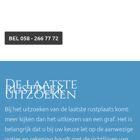
BEL
058 - 266 77 72
De laatste
rustplek
uitzoeken
Bij het uitzoeken van de laatste rustplaats komt
meer kijken dan het uitkiezen van een graf. Het is
belangrijk dat u bij uw keuze let op de aanwezige
opties en rekening houdt met de richtlijnen van